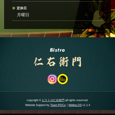
定休日
月曜日
copyright ©
ビストロ仁右衛門
all rights reserved.
Website Support by
Team POCs
｜
Welina OS
v1.1.4