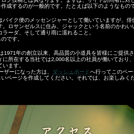
ブログ投稿とは異なります。まずは、サイト訪問者に対
を作成するのが一般的です。たとえば以下のようなもの
はバイク便のメッセンジャーとして働いていますが、俳
す。ロサンゼルスに住み、ジャックという名前のかわい
コラーダ、そして通り雨に濡れること。
ものです。
社は1971年の創立以来、高品質の小道具を皆様にご提供
に所在する当社では2,000名以上の社員が働いており
ています。
s ユーザーになった方は、
ダッシュボード
へ行ってこのペー
いページを作成してください。それでは、お楽しみくださ
アクセス