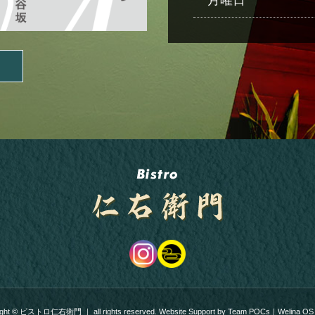
月曜日
ight ©
ビストロ仁右衛門
｜
all rights reserved.
Website Support by
Team POCs
｜
Welina OS